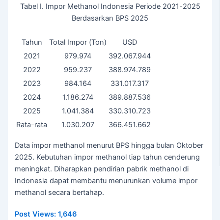
Tabel I. Impor Methanol Indonesia Periode 2021-2025
Berdasarkan BPS 2025
Tahun
Total Impor (Ton)
USD
2021
979.974
392.067.944
2022
959.237
388.974.789
2023
984.164
331.017.317
2024
1.186.274
389.887.536
2025
1.041.384
330.310.723
Rata-rata
1.030.207
366.451.662
Data impor methanol menurut BPS hingga bulan Oktober
2025. Kebutuhan impor methanol tiap tahun cenderung
meningkat. Diharapkan pendirian pabrik methanol di
Indonesia dapat membantu menurunkan volume impor
methanol secara bertahap.
Post Views:
1,646