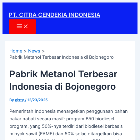
Main
Skip
Post
Menu
to
navigation
PT. CITRA CENDEKIA INDONESIA
content
Home
News
Pabrik Metanol Terbesar Indonesia di Bojonegoro
Pabrik Metanol Terbesar
Indonesia di Bojonegoro
By
gisty
/
12/23/2025
Pemerintah Indonesia menargetkan penggunaan bahan
bakar nabati secara masif: program B50 biodiesel
program, yang 50%-nya terdiri dari biodiesel berbasis
minyak sawit (FAME) dan 50% solar, ditargetkan bisa