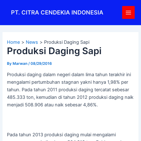
Skip
Post
Main
to
navigation
PT. CITRA CENDEKIA INDONESIA
Men
content
Home
News
Produksi Daging Sapi
Produksi Daging Sapi
By
Marwan
/
08/29/2016
Produksi daging dalam negeri dalam lima tahun terakhir ini
mengalami pertumbuhan stagnan yakni hanya 1,98% per
tahun. Pada tahun 2011 produksi daging tercatat sebesar
485.333 ton, kemudian di tahun 2012 produksi daging naik
menjadi 508.906 atau naik sebesar 4,86%.
Pada tahun 2013 produksi daging mulai mengalami