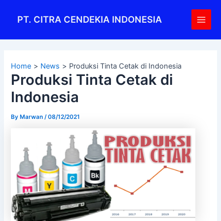
Skip
Post
Main
to
navigation
PT. CITRA CENDEKIA INDONESIA
Men
content
Home
News
Produksi Tinta Cetak di Indonesia
Produksi Tinta Cetak di
Indonesia
By
Marwan
/
08/12/2021