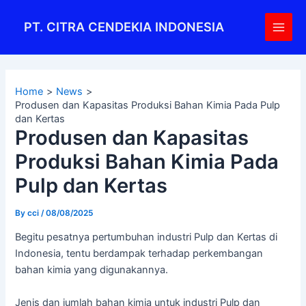
Skip
Post
Main
to
navigation
PT. CITRA CENDEKIA INDONESIA
Men
content
Home
News
Produsen dan Kapasitas Produksi Bahan Kimia Pada Pulp
dan Kertas
Produsen dan Kapasitas
Produksi Bahan Kimia Pada
Pulp dan Kertas
By
cci
/
08/08/2025
Begitu pesatnya pertumbuhan industri Pulp dan Kertas di
Indonesia, tentu berdampak terhadap perkembangan
bahan kimia yang digunakannya.
Jenis dan jumlah bahan kimia untuk industri Pulp dan